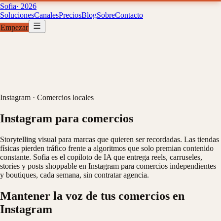
Sofia
· 2026
Soluciones
Canales
Precios
Blog
Sobre
Contacto
Empezar
Soluciones
Canales
Precios
B
01
02
03
04
Instagram
·
Comercios locales
Instagram para comercios
Storytelling visual para marcas que quieren ser recordadas. Las tiendas
físicas pierden tráfico frente a algoritmos que solo premian contenido
constante. Sofia es el copiloto de IA que entrega reels, carruseles,
stories y posts shoppable en Instagram para comercios independientes
y boutiques, cada semana, sin contratar agencia.
Mantener la voz de tus comercios en
Instagram