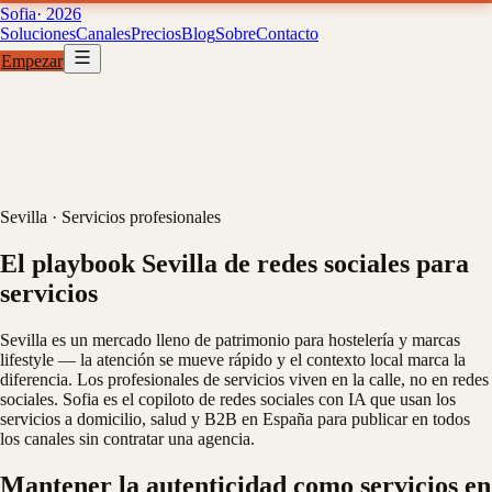
Sofia
· 2026
Soluciones
Canales
Precios
Blog
Sobre
Contacto
Empezar
Soluciones
Canales
Precios
B
01
02
03
04
Sevilla
·
Servicios profesionales
El playbook Sevilla de redes sociales para
servicios
Sevilla es un mercado lleno de patrimonio para hostelería y marcas
lifestyle — la atención se mueve rápido y el contexto local marca la
diferencia. Los profesionales de servicios viven en la calle, no en redes
sociales. Sofia es el copiloto de redes sociales con IA que usan los
servicios a domicilio, salud y B2B en España para publicar en todos
los canales sin contratar una agencia.
Mantener la autenticidad como servicios en