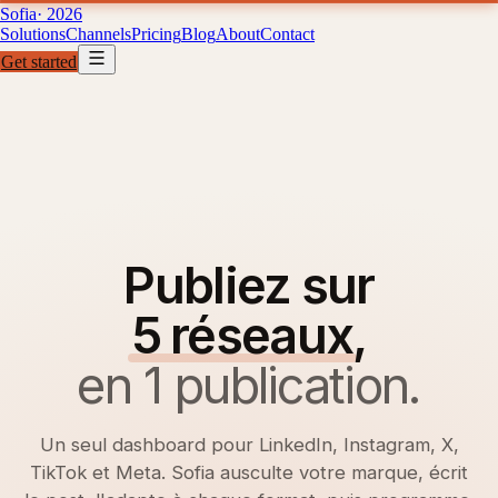
Sofia
· 2026
Solutions
Channels
Pricing
Blog
About
Contact
Get started
Solutions
Channels
Pricing
B
01
02
03
04
Publiez sur
5 réseaux
,
en 1 publication.
Un seul dashboard pour LinkedIn, Instagram, X,
TikTok et Meta. Sofia ausculte votre marque, écrit