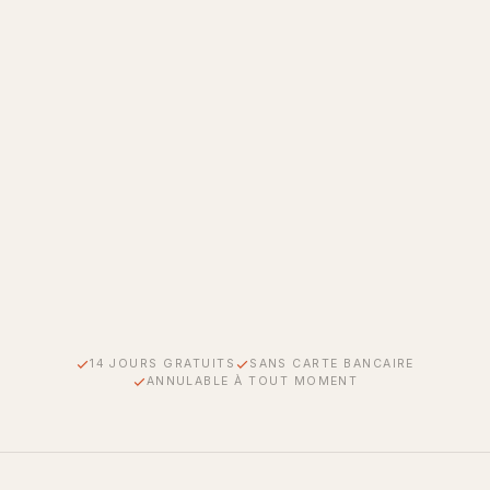
Multi-utilisateurs (5 sièges)
Analytics premium + rapports PDF
Accès API
White-label
Account manager dédié
SLA 99.9 %
Onboarding personnalisé
14 JOURS GRATUITS
SANS CARTE BANCAIRE
ANNULABLE À TOUT MOMENT