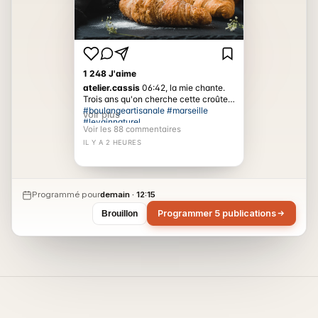
1 248 J'aime
atelier.cassis
06:42, la mie chante.
Trois ans qu'on cherche cette croûte.
#boulangeartisanale #marseille
voir plus
#levainnaturel
Voir les 88 commentaires
IL Y A 2 HEURES
Programmé pour
demain · 12:15
Programmer 5 publications
Brouillon