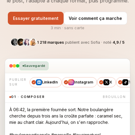
le post, l'adapte à chaque format, puis programme.
Essayer gratuitement
Voir comment ça marche
3 min · sans carte
1 218 marques
publient avec Sofia · noté
4,9 / 5
Sauvegardé
PUBLIER
LinkedIn
Instagram
X
Tik
SUR
01 · COMPOSER
BROUILLON